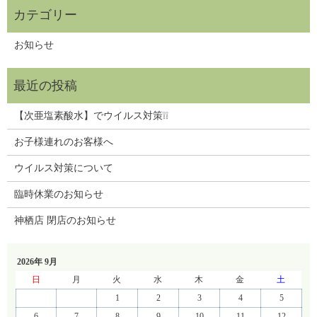
お知らせ
【次亜塩素酸水】でウイルス対策❕❕
お子様連れのお客様へ
ウイルス対策について
臨時休業のお知らせ
神栖店 閉店のお知らせ
2026年 9月
日
月
火
水
木
金
土
1
2
3
4
5
6
7
8
9
10
11
12