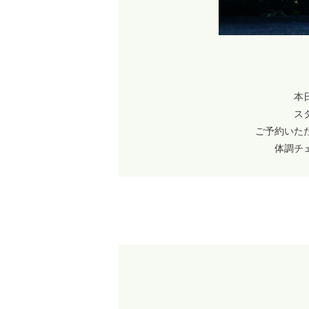
本
ス
ご予約いた
体調チ