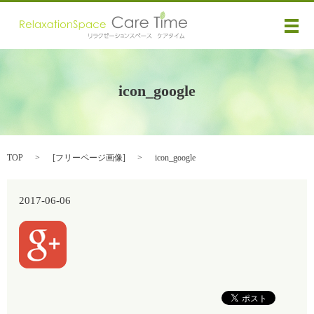
メ
icon_google
TOP
[
フリーページ画像
]
icon_google
2017-06-06