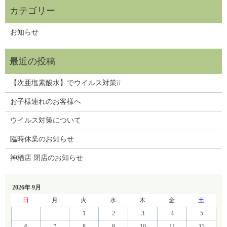
お知らせ
【次亜塩素酸水】でウイルス対策❕❕
お子様連れのお客様へ
ウイルス対策について
臨時休業のお知らせ
神栖店 閉店のお知らせ
2026年 9月
日
月
火
水
木
金
土
1
2
3
4
5
6
7
8
9
10
11
12