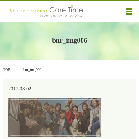
メ
bnr_img006
TOP
bnr_img006
2017-08-02