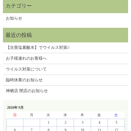
お知らせ
【次亜塩素酸水】でウイルス対策❕❕
お子様連れのお客様へ
ウイルス対策について
臨時休業のお知らせ
神栖店 閉店のお知らせ
2026年 9月
日
月
火
水
木
金
土
1
2
3
4
5
6
7
8
9
10
11
12